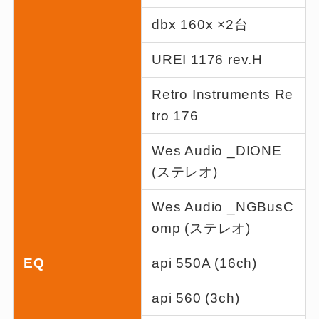
dbx 160x ×2台
UREI 1176 rev.H
Retro Instruments Re
tro 176
Wes Audio _DIONE
(ステレオ)
Wes Audio _NGBusC
omp (ステレオ)
EQ
api 550A (16ch)
api 560 (3ch)