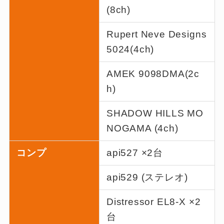
(8ch)
Rupert Neve Designs
5024(4ch)
AMEK 9098DMA(2c
h)
SHADOW HILLS MO
NOGAMA (4ch)
コンプ
api527 ×2台
api529 (ステレオ)
Distressor EL8-X ×2
台