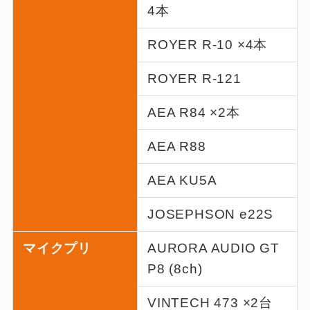
4本
ROYER R-10 ×4本
ROYER R-121
AEA R84 ×2本
AEA R88
AEA KU5A
JOSEPHSON e22S
マイクプリ
AURORA AUDIO GT
P8 (8ch)
VINTECH 473 ×2台