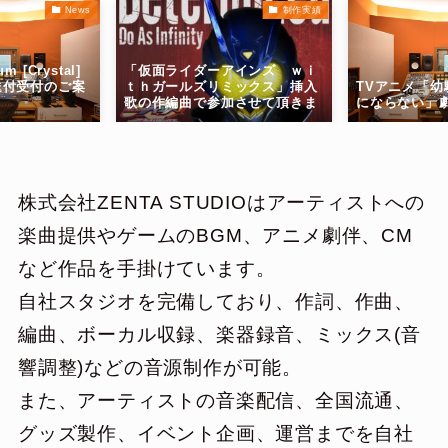
News
制作実績
「仮面ライダーアインズ ｗｉ
um [Crystal]
ｔｈガールズリミックス」挿入
送付受付のご案
TVアニメ「
歌の作編曲で参加させて頂きま
にならない」
した。
株式会社ZENTA STUDIOはアーティストへの
楽曲提供やゲームのBGM、アニメ劇伴、CM
など作品を手掛けています。
自社スタジオを完備しており、作詞、作曲、
編曲、ボーカル収録、楽器録音、ミックス(音
響調整)などの音源制作が可能。
また、アーティストの音楽配信、全国流通、
グッズ製作、イベント企画、運営までを自社